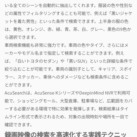
いる全てのシーンを自動的に抽出してくれます。服装の色や性別な
どの属性でフィルタリングすることも可能で、例えば「黒いジャケ
ットを着た男性」といった条件で検索できます。上半身の服の色
は、黄色、オレンジ、赤、緑、青、茶、白、グレー、黒色の9色か
ら選択できます。
車両検索機能も非常に強力です。車両の色やタイプ、さらにはメ
ーカーやモデル名まで指定して検索することができます。例え
ば、「白いトヨタのセダン」や「黒いSUV」といった詳細な条件で
絞り込むことが可能です。車両の識別子として、キャリア、スポイ
ラー、ステッカー、車体へのダメージなども検索条件に含めるこ
とができます。
AcuSearchは、AcuSense KシリーズやDeepinMind NVRで利用可
能で、ショッピングモール、大型倉庫、駐車場など、広範囲をカバ
ーする必要がある環境で特に効果を発揮します。検索結果はタイ
ムライン形式で表示されるため、対象の出現時刻や場所を一目で
確認できます。
録画映像の検索を高速化する実践テクニッ