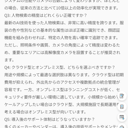
システムの性能やカメラの台数によって変わりますが、ほとんど
の場合、従来の方法と比べて10倍以上の効率化が実現できます。
Q3: 人物検索の精度はどれくらい正確ですか？
最新のAI技術を使った人物検索は、非常に高い精度を誇ります。服
装の色や性別などの基本的な属性はほぼ正確に識別でき、顔認証
機能を組み合わせれば、特定の人物を高い確率で追跡できます。
ただし、照明条件や画質、カメラの角度によって精度は変わるた
め、重要なエリアには高解像度カメラを設置することが推奨され
ます。
Q4: クラウド型とオンプレミス型、どちらを選ぶべきですか？
用途や規模によって最適な選択肢は異なります。クラウド型は初期
費用が抑えられ、外出先からのアクセスや複数拠点の統合管理が
容易です。一方、オンプレミス型はランニングコストが低く、セ
キュリティ要件が厳しい環境に適しています。小規模から始めてス
ケールアップしたい場合はクラウド型、大規模施設で長期運用を
考える場合はオンプレミス型が向いています。
Q5: 導入後のサポート体制はどうなっていますか？
多くのメーカーやベンダーは、導入後の技術サポートやメンテナ