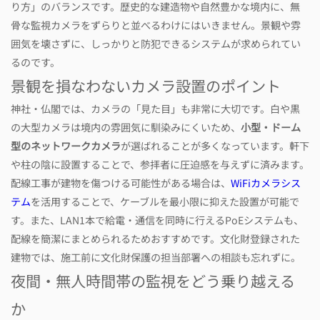
り方」のバランスです。歴史的な建造物や自然豊かな境内に、無
骨な監視カメラをずらりと並べるわけにはいきません。景観や雰
囲気を壊さずに、しっかりと防犯できるシステムが求められてい
るのです。
景観を損なわないカメラ設置のポイント
神社・仏閣では、カメラの「見た目」も非常に大切です。白や黒
の大型カメラは境内の雰囲気に馴染みにくいため、
小型・ドーム
型のネットワークカメラ
が選ばれることが多くなっています。軒下
や柱の陰に設置することで、参拝者に圧迫感を与えずに済みます。
配線工事が建物を傷つける可能性がある場合は、
WiFiカメラシス
テム
を活用することで、ケーブルを最小限に抑えた設置が可能で
す。また、LAN1本で給電・通信を同時に行えるPoEシステムも、
配線を簡潔にまとめられるためおすすめです。文化財登録された
建物では、施工前に文化財保護の担当部署への相談も忘れずに。
夜間・無人時間帯の監視をどう乗り越える
か