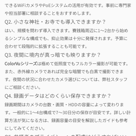
できるWiFiカメラやPoEシステムの活用が有効です。事前に専門家
や担当部署に相談することをおすすめします。
Q2. 小さな神社・お寺でも導入できますか？
はい、規模を問わず導入できます。賽銭箱周辺に1〜2台から始め
るシンプルな構成でも、抑止効果は十分に発揮されます。予算に
合わせて段階的に拡張することも可能です。
Q3. 夜間に境内が真っ暗でも映りますか？
ColorVuシリーズ
は極めて低照度でもフルカラー撮影が可能です。
また、赤外線カメラであれば完全な暗闇でも白黒で撮影できま
す。夜間の状況に合わせたカメラ選びについては、弊社スタッフ
にご相談ください。
Q4. 録画データはどのくらい保存できますか？
録画期間はカメラの台数・画質・HDDの容量によって変わりま
す。一般的に1〜4台構成で7〜30日分の保存が目安です。詳しい計
算方法が気になる方は、録画容量の目安を解説したガイドも参考
にしてみてください。