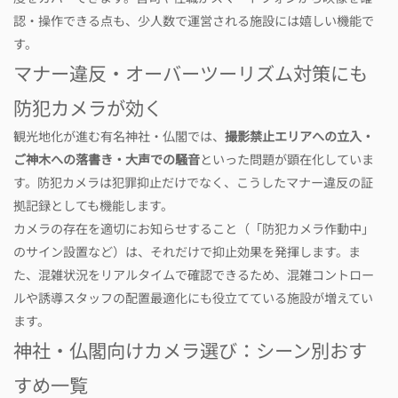
認・操作できる点も、少人数で運営される施設には嬉しい機能で
す。
マナー違反・オーバーツーリズム対策にも
防犯カメラが効く
観光地化が進む有名神社・仏閣では、
撮影禁止エリアへの立入・
ご神木への落書き・大声での騒音
といった問題が顕在化していま
す。防犯カメラは犯罪抑止だけでなく、こうしたマナー違反の証
拠記録としても機能します。
カメラの存在を適切にお知らせすること（「防犯カメラ作動中」
のサイン設置など）は、それだけで抑止効果を発揮します。ま
た、混雑状況をリアルタイムで確認できるため、混雑コントロー
ルや誘導スタッフの配置最適化にも役立てている施設が増えてい
ます。
神社・仏閣向けカメラ選び：シーン別おす
すめ一覧