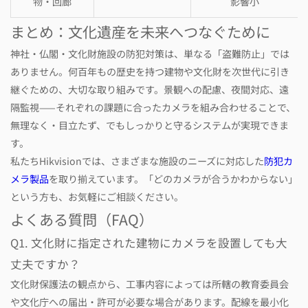
物・回廊
影響小
まとめ：文化遺産を未来へつなぐために
神社・仏閣・文化財施設の防犯対策は、単なる「盗難防止」では
ありません。何百年もの歴史を持つ建物や文化財を次世代に引き
継ぐための、大切な取り組みです。景観への配慮、夜間対応、遠
隔監視——それぞれの課題に合ったカメラを組み合わせることで、
無理なく・目立たず、でもしっかりと守るシステムが実現できま
す。
私たちHikvisionでは、さまざまな施設のニーズに対応した
防犯カ
メラ製品
を取り揃えています。「どのカメラが合うかわからない」
という方も、お気軽にご相談ください。
よくある質問（FAQ）
Q1. 文化財に指定された建物にカメラを設置しても大
丈夫ですか？
文化財保護法の観点から、工事内容によっては所轄の教育委員会
や文化庁への届出・許可が必要な場合があります。配線を最小化