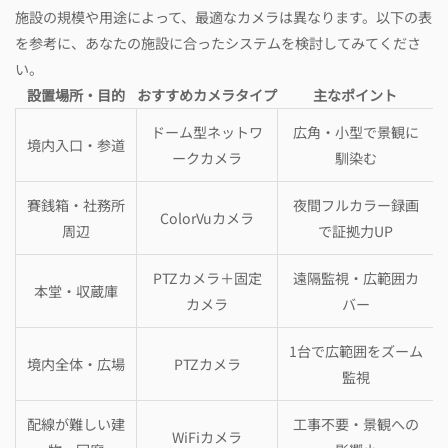
施設の規模や用途によって、最適なカメラは異なります。以下の表
を参考に、あなたの施設に合ったシステムを検討してみてくださ
い。
設置場所・目的
おすすめカメラタイプ
主なポイント
ドーム型ネットワ
広角・小型で景観に
境内入口・参道
ークカメラ
馴染む
賽銭箱・社務所
夜間フルカラー録画
ColorVuカメラ
周辺
で証拠力UP
PTZカメラ＋固定
遠隔監視・広範囲カ
本堂・収蔵庫
カメラ
バー
1台で広範囲をズーム
境内全体・広場
PTZカメラ
監視
配線が難しい建
工事不要・景観への
WiFiカメラ