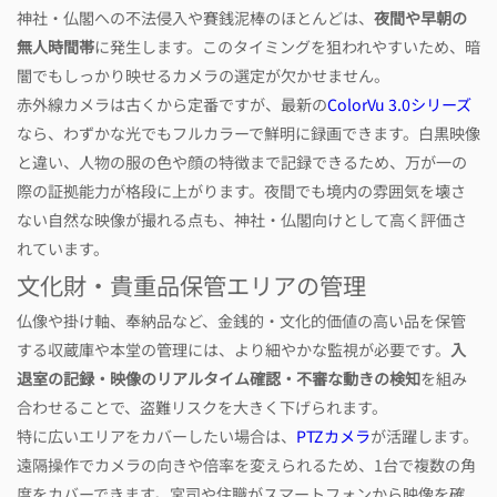
神社・仏閣への不法侵入や賽銭泥棒のほとんどは、
夜間や早朝の
無人時間帯
に発生します。このタイミングを狙われやすいため、暗
闇でもしっかり映せるカメラの選定が欠かせません。
赤外線カメラは古くから定番ですが、最新の
ColorVu 3.0シリーズ
なら、わずかな光でもフルカラーで鮮明に録画できます。白黒映像
と違い、人物の服の色や顔の特徴まで記録できるため、万が一の
際の証拠能力が格段に上がります。夜間でも境内の雰囲気を壊さ
ない自然な映像が撮れる点も、神社・仏閣向けとして高く評価さ
れています。
文化財・貴重品保管エリアの管理
仏像や掛け軸、奉納品など、金銭的・文化的価値の高い品を保管
する収蔵庫や本堂の管理には、より細やかな監視が必要です。
入
退室の記録・映像のリアルタイム確認・不審な動きの検知
を組み
合わせることで、盗難リスクを大きく下げられます。
特に広いエリアをカバーしたい場合は、
PTZカメラ
が活躍します。
遠隔操作でカメラの向きや倍率を変えられるため、1台で複数の角
度をカバーできます。宮司や住職がスマートフォンから映像を確