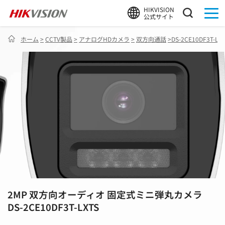
HIKVISION
公式サイト
ホーム
>
CCTV製品
>
アナログHDカメラ
>
双方向通話
>
DS-2CE10DF3T-LX
2MP 双方向オーディオ 固定式ミニ弾丸カメラ
DS-2CE10DF3T-LXTS