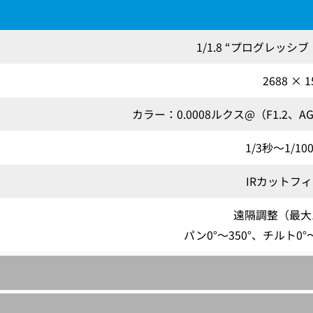
1/1.8 “プログレッシ
2688 × 1
カラー：0.0008ルクス@（F1.2、
1/3秒～1/10
IRカットフ
遠隔調整（最大1
パン0°～350°、チルト0°～