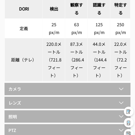
観察す
認識す
特定す
DORI
検出
る
る
る
25
63
125
250
定義
px/m
px/m
px/m
px/m
220.0メ
87.3メ
44.0メ
22.0メ
ートル
ートル
ートル
ートル
距離（テレ）
（721.8
（286.4
（144.4
（72.2
フィー
フィー
フィー
フィー
ト）
ト）
ト）
ト）
カメラ
レンズ
照明
PTZ