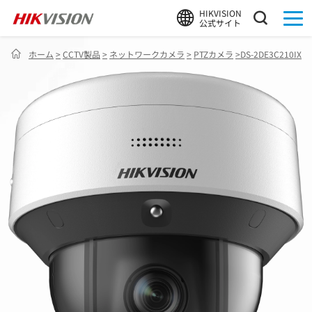
HIKVISION
公式サイト
ホーム
>
CCTV製品
>
ネットワークカメラ
>
PTZカメラ
>
DS-2DE3C210IX-DE