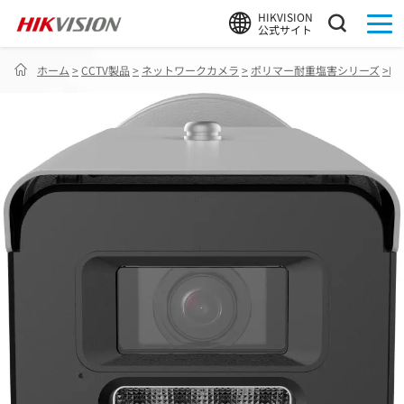
HIKVISION
公式サイト
ホーム
>
CCTV製品
>
ネットワークカメラ
>
ポリマー耐重塩害シリーズ
>
DS