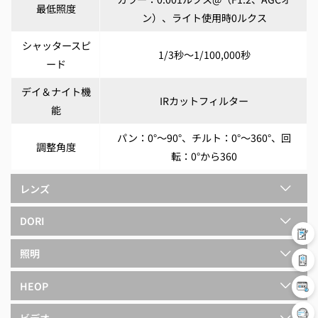
最低照度
ン）、ライト使用時0ルクス
シャッタースピ
1/3秒～1/100,000秒
ード
デイ＆ナイト機
IRカットフィルター
能
パン：0°～90°、チルト：0°～360°、回
調整角度
転：0°から360
レンズ
DORI
照明
HEOP