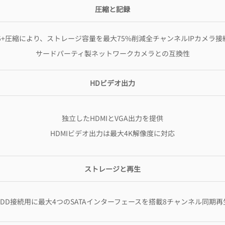
圧縮と記録
265+圧縮により、ストレージ容量を最大75%削減全チャンネルIPカメラ接
サードパーティ製ネットワークカメラとの互換性
HDビデオ出力
独立したHDMIとVGA出力を提供
HDMIビデオ出力は最大4K解像度に対応
ストレージと再生
HDD接続用に最大4つのSATAインターフェースを搭載8チャンネル同期再