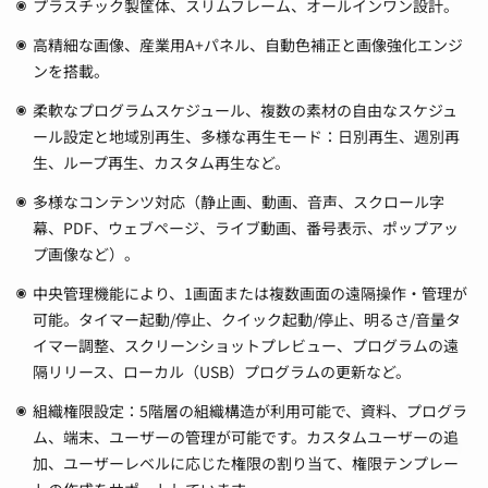
プラスチック製筐体、スリムフレーム、オールインワン設計。
高精細な画像、産業用A+パネル、自動色補正と画像強化エンジ
ンを搭載。
柔軟なプログラムスケジュール、複数の素材の自由なスケジュ
ール設定と地域別再生、多様な再生モード：日別再生、週別再
生、ループ再生、カスタム再生など。
多様なコンテンツ対応（静止画、動画、音声、スクロール字
幕、PDF、ウェブページ、ライブ動画、番号表示、ポップアッ
プ画像など）。
中央管理機能により、1画面または複数画面の遠隔操作・管理が
可能。タイマー起動/停止、クイック起動/停止、明るさ/音量タ
イマー調整、スクリーンショットプレビュー、プログラムの遠
隔リリース、ローカル（USB）プログラムの更新など。
組織権限設定：5階層の組織構造が利用可能で、資料、プログラ
ム、端末、ユーザーの管理が可能です。カスタムユーザーの追
加、ユーザーレベルに応じた権限の割り当て、権限テンプレー