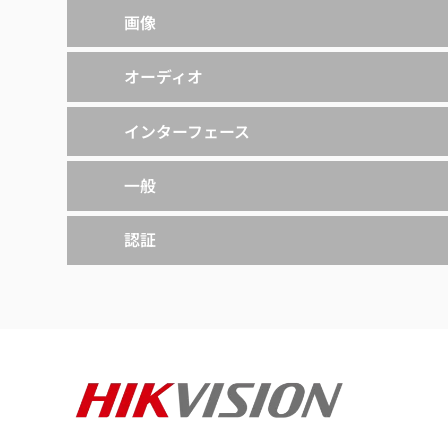
画像
オーディオ
インターフェース
一般
認証