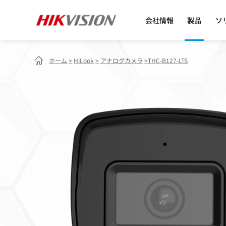
会社情報
製品
ソ
ホーム
>
HiLook
>
アナログカメラ
>
THC-B127-LTS