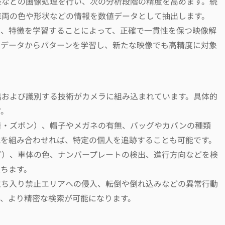
整などの画像処理を行い、次の分析段階の精度を高めます。続
車両の色や形状などの情報を数値データとして抽出します。
は、特徴を学習することによって、正確で一貫性を保つ映像解
たデータからパターンを学習し、新たな映像でも高精度に対象
出および識別する技術がカメラに組み込まれています。具体的
す。
着・ズボン）、帽子やメガネの有無、バッグやカバンの種類
能を組み合わせれば、特定の個人を追跡することも可能です。
ど）、車体の色、ナンバープレートの検出、進行方向などを検
ちます。
立ち入り禁止エリアへの侵入、転倒や倒れ込みなどの異常行動
で、より精密な検索が可能になります。