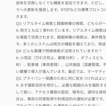
自体を交換しなくても機能を追加できます。ただし
ラへの更新を推奨します。RTSPなどの標準プロト
きます。
Q3: リアルタイム検索と録画映像の検索、どちらが
A: 両方とも広く使われています。リアルタイム検
な場面で活用されます。録画映像の検索は、事件発
す。多くのシステムは両方の機能を備えており、用途
Q4: どんな業種で特徴検索が活用されていますか？
A: 小売店（万引き防止、顧客分析）、オフィスビ
析）、駐車場（車両管理）、公共施設（混雑管理、
い業種で導入が進んでいます。最近では、マーケティ
Q5: プライバシー保護のために何に気をつければよ
A: まず撮影目的を明示し、必要な範囲のみを撮影
して扱い、アクセス権限の設定、暗号化、適切な保
合は、事前の同意取得や利用目的の通知が必要です
プライアンスを遵守した運用を心がけてください。