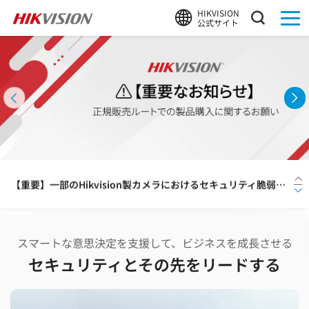
HIKVISION
公式サイト
HIKVISION、熊検知AIアルゴリズム搭載カメラによる実証を支援
夏季休業のお知らせ
【重要】一部のHikvision製カメラにおけるセキュリティ脆弱性に関するお知らせと対応のお願い
Hikvision、ネットワークカメラ分野で世界初となるEUCC認証を取得
スマートな意思決定を支援して、ビジネスを成長させる
【新製品】HDD容量を約30%〜最大50%削減！HIKVISION、画質を落とさず長期録画を可能にする「Guanlan AIエンコーディング」搭載の次世代DVR「PowerX 2.0」シリーズを発表
セキュリティとその先をリードする
HIKVISION、熊検知AIアルゴリズム搭載カメラによる実証を支援