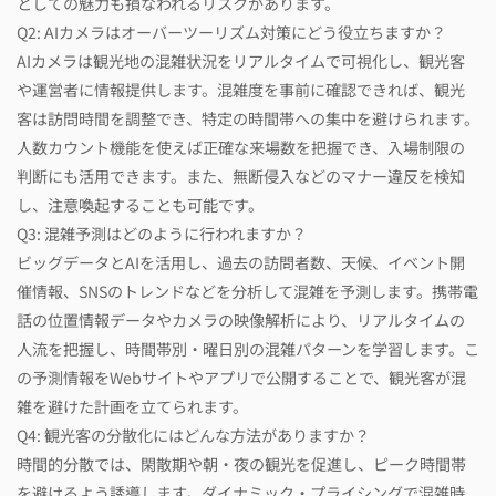
としての魅力も損なわれるリスクがあります。
Q2: AIカメラはオーバーツーリズム対策にどう役立ちますか？
AIカメラは観光地の混雑状況をリアルタイムで可視化し、観光客
や運営者に情報提供します。混雑度を事前に確認できれば、観光
客は訪問時間を調整でき、特定の時間帯への集中を避けられます。
人数カウント機能を使えば正確な来場数を把握でき、入場制限の
判断にも活用できます。また、無断侵入などのマナー違反を検知
し、注意喚起することも可能です。
Q3: 混雑予測はどのように行われますか？
ビッグデータとAIを活用し、過去の訪問者数、天候、イベント開
催情報、SNSのトレンドなどを分析して混雑を予測します。携帯電
話の位置情報データやカメラの映像解析により、リアルタイムの
人流を把握し、時間帯別・曜日別の混雑パターンを学習します。こ
の予測情報をWebサイトやアプリで公開することで、観光客が混
雑を避けた計画を立てられます。
Q4: 観光客の分散化にはどんな方法がありますか？
時間的分散では、閑散期や朝・夜の観光を促進し、ピーク時間帯
を避けるよう誘導します。ダイナミック・プライシングで混雑時