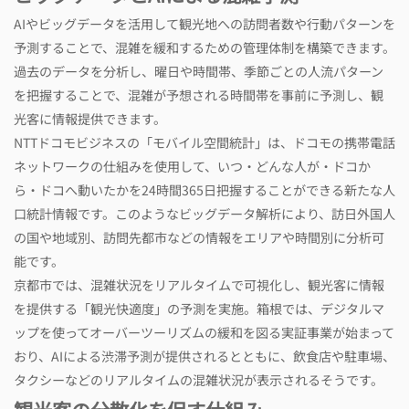
AIやビッグデータを活用して観光地への訪問者数や行動パターンを
予測することで、混雑を緩和するための管理体制を構築できます。
過去のデータを分析し、曜日や時間帯、季節ごとの人流パターン
を把握することで、混雑が予想される時間帯を事前に予測し、観
光客に情報提供できます。
NTTドコモビジネスの「モバイル空間統計」は、ドコモの携帯電話
ネットワークの仕組みを使用して、いつ・どんな人が・ドコか
ら・ドコへ動いたかを24時間365日把握することができる新たな人
口統計情報です。このようなビッグデータ解析により、訪日外国人
の国や地域別、訪問先都市などの情報をエリアや時間別に分析可
能です。
京都市では、混雑状況をリアルタイムで可視化し、観光客に情報
を提供する「観光快適度」の予測を実施。箱根では、デジタルマ
ップを使ってオーバーツーリズムの緩和を図る実証事業が始まって
おり、AIによる渋滞予測が提供されるとともに、飲食店や駐車場、
タクシーなどのリアルタイムの混雑状況が表示されるそうです。