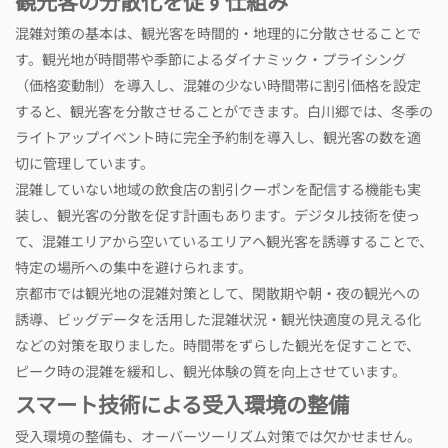
観光客の分散化を促す仕組み
混雑対策の基本は、観光客を時間的・地理的に分散させることで
す。観光地が時間帯や季節によるダイナミック・プライシング
（価格変動制）を導入し、混雑の少ない時間帯に割引価格を設定
すると、観光客を分散させることができます。白川郷では、冬季の
ライトアップイベント時に完全予約制を導入し、観光客の数を適
切に管理しています。
混雑していない地域の飲食店の割引クーポンを配信する機能も実
装し、観光客の分散を促す計画もあります。デジタル技術を使っ
て、混雑エリアから空いているエリアへ観光客を誘導することで、
特定の場所への集中を避けられます。
京都市では観光地の混雑対策として、閑散期や朝・夜の観光への
誘導、ビッグデータを活用した混雑状況・観光快適度の見える化
などの対策を取りました。時間帯をずらした観光を促すことで、
ピーク時の混雑を緩和し、観光体験の質を向上させています。
スマート技術による受入環境の整備
受入環境の整備も、オーバーツーリズム対策では欠かせません。