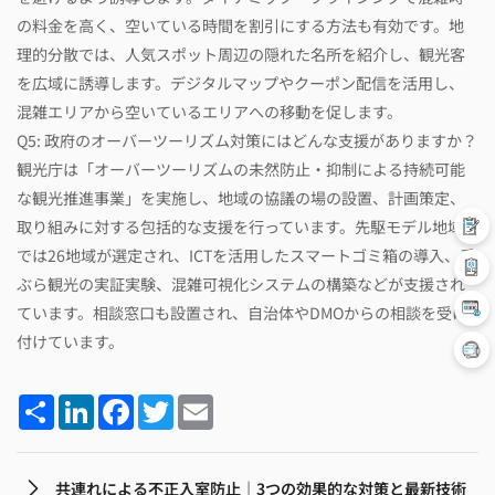
の料金を高く、空いている時間を割引にする方法も有効です。地
理的分散では、人気スポット周辺の隠れた名所を紹介し、観光客
を広域に誘導します。デジタルマップやクーポン配信を活用し、
混雑エリアから空いているエリアへの移動を促します。
Q5: 政府のオーバーツーリズム対策にはどんな支援がありますか？
観光庁は「オーバーツーリズムの未然防止・抑制による持続可能
な観光推進事業」を実施し、地域の協議の場の設置、計画策定、
取り組みに対する包括的な支援を行っています。先駆モデル地域型
では26地域が選定され、ICTを活用したスマートゴミ箱の導入、手
ぶら観光の実証実験、混雑可視化システムの構築などが支援され
ています。相談窓口も設置され、自治体やDMOからの相談を受け
付けています。
Share
LinkedIn
Facebook
Twitter
Email
共連れによる不正入室防止｜3つの効果的な対策と最新技術