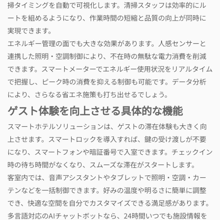
掃タイミングを自動で可視化します。清掃スタッフは効率的にル
ートを組めるようになり、作業時間の短縮と品質の向上が同時に
実現できます。
エネルギー管理の面でも大きな効果があります。人感センサーと
連携した照明・空調制御により、不在時の無駄な電力消費を削減
できます。スマートメーターでエネルギー使用状況をリアルタイム
で把握し、ピーク時の消費を抑える制御も可能です。データ分析
により、さらなる省エネ施策も打ち出せるでしょう。
ゲスト体験を向上させる具体的な機能
スマートホテルソリューションは、ゲストの滞在体験も大きく向
上させます。スマートロックを導入すれば、鍵の受け渡しが不要
になり、スマートフォンや暗証番号で入室できます。チェックイン
時の待ち時間がなくなり、スムーズな滞在がスタートします。
客室内では、音声アシスタントやタブレットで照明・空調・カー
テンなどを一括制御できます。好みの温度や明るさに簡単に調整
でき、快適な空間を自分でカスタマイズできる満足感があります。
多言語対応のAIチャットボットなら、24時間いつでも施設情報を