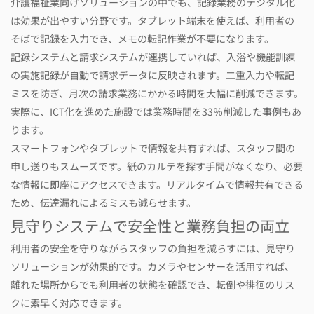
介護福祉業向けソリューションの中でも、記録業務のデジタル化
は効果が出やすい分野です。タブレット端末を使えば、利用者の
そばで記録を入力でき、メモの転記作業が不要になります。
記録システムと請求システムが連携していれば、入浴や機能訓練
の実施記録が自動で請求データに反映されます。二重入力や転記
ミスを防ぎ、月次の請求業務にかかる時間を大幅に削減できます。
実際に、ICT化を進めた施設では業務時間を33％削減した事例もあ
ります。
スマートフォンやタブレットで情報を共有すれば、スタッフ間の
申し送りもスムーズです。紙のカルテを探す手間がなくなり、必要
な情報に即座にアクセスできます。リアルタイムで情報共有できる
ため、伝達漏れによるミスも減らせます。
見守りシステムで安全性と業務負担の両立
利用者の安全を守りながらスタッフの負担を減らすには、見守り
ソリューションが効果的です。カメラやセンサーを活用すれば、
離れた場所からでも利用者の状態を確認でき、転倒や徘徊のリス
クに素早く対応できます。