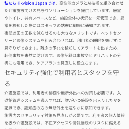
私たちHikvision Japanでは
、高性能カメラとAI技術を組み合わせ
た介護施設向けの見守りソリューションを提供しています。居室
やトイレ、共有スペースなど、施設全体の状況を一元管理でき、異
常を検知した際にはスタッフの端末に即座に通知されます。
夜間巡回の回数を減らせるのも大きなメリットです。ベッドセン
サーと映像システムを組み合わせれば、利用者の睡眠を妨げずに
見守りができます。離床の予兆を検知してアラートを出すため、
転倒事故を未然に防げます。映像記録は事故やヒヤリハットの分
析にも活用でき、ケアプランの見直しに役立ちます。
セキュリティ強化で利用者とスタッフを守
る
介護施設では、利用者の徘徊や無断外出への対策も必要です。入
退館管理システムを導入すれば、誰がいつ施設を出入りしたかを
記録でき、認知症の方の無断外出を速やかに察知できます。
施設内のセキュリティ対策も見直しが必要です。利用者の個人情報
を扱う介護施設では、不正アクセスや情報漏洩のリスクに備える