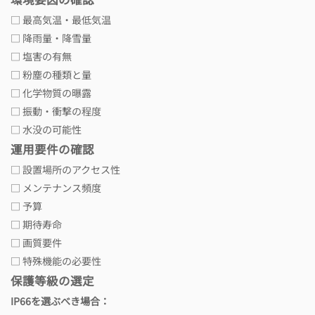
□ 最高気温・最低気温
□ 降雨量・降雪量
□ 塩害の有無
□ 粉塵の種類と量
□ 化学物質の曝露
□ 振動・衝撃の程度
□ 水没の可能性
運用要件の確認
□ 設置場所のアクセス性
□ メンテナンス頻度
□ 予算
□ 期待寿命
□ 画質要件
□ 特殊機能の必要性
保護等級の選定
IP66を選ぶべき場合：