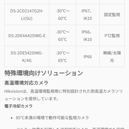
DS-2CD2147G2H-
-30℃～
IP67、
固定監視
LI(SU)
60℃
IK10
-30℃～
IP66、
DS-2DE4A425IWG-E
PTZ監視
65℃
IK10
DS-2DE5425IWG-
-30℃～
無線/太陽
IP66
K/4G
65℃
光
特殊環境向けソリューション
高温環境対応カメラ
Hikvisionは、高温環境監視用に特別設計された耐高温カメラソリ
ューションを提供しています。
電子冷却カメラ
85℃未満の環境で動作可能な監視カメラ