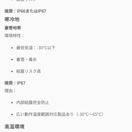
推奨：IP66またはIP67
寒冷地
豪雪地帯
環境特性：
最低気温：-30℃以下
着雪・着氷
結露リスク高
推奨：IP67
理由：
内部結露完全防止
広い動作温度範囲対応製品あり（-30℃～65℃）
高温環境