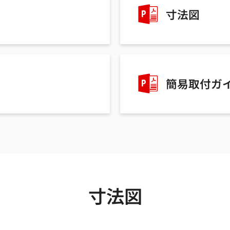
寸法図
簡易取付ガ
寸法図