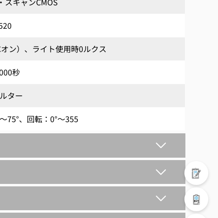
ブ・スキャンCMOS
520
AGCオン）、ライト使用時0ルクス
,000秒
ィルター
～75°、回転：0°～355