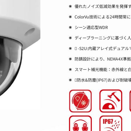
優れたノイズ低減効果を発揮するHi
ColorVu技術による24時間
シーン適応型WDR
ディープラーニングに基づく
 -S2U:内蔵アレイ式デュ
防錆設計により、NEMA4X準
スマート補光機能：赤外線と白
防水&防塵(IP67)および耐破壊性