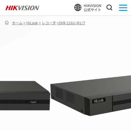
HIKVISION
公式サイト
ホーム
>
HiLook
>
レコーダ
>
DVR-216U-M1/T