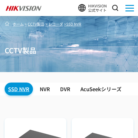
HIKVISION
公式サイト
ホーム
>
CCTV製品
>
レコーダ
>
SSD NVR
CCTV製品
SSD NVR
NVR
DVR
AcuSeekシリーズ