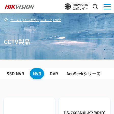
HIKVISION
公式サイト
ホーム
>
CCTV製品
>
レコーダ
>
NVR
CCTV製品
SSD NVR
NVR
DVR
AcuSeekシリーズ
DS-7608NXI-K2/8P(D)