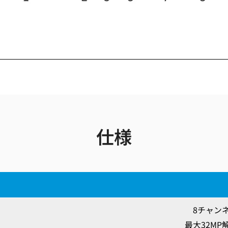
仕様
8チャン
最大32MP