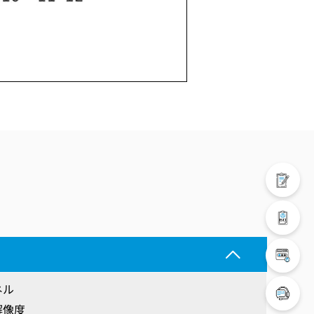
ネル
解像度