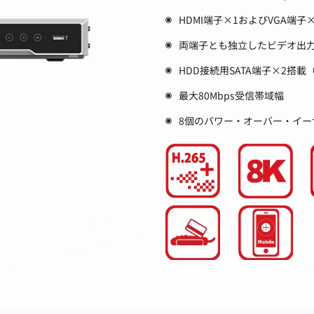
HDMI端子×1およびVGA端子
両端子とも独立したビデオ出
HDD接続用SATA端子×2搭載（
最大80Mbps受信帯域幅
8個のパワー・オーバー・イーサ