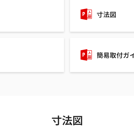
寸法図
簡易取付ガ
寸法図