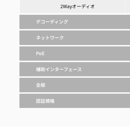
2Wayオーディオ
デコーディング
ネットワーク
PoE
補助インターフェース
全般
認証規格