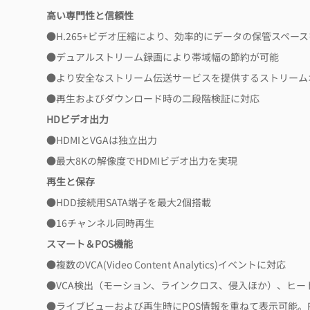
高い専門性と信頼性
●H.265+ビデオ圧縮により、効率的にデータの保管スペース
●デュアルストリーム録画により帯域幅の節約が可能
●より安全なストリーム伝送サービスを提供するストリームオ
●再生およびダウンロード時の二段階検証に対応
HDビデオ出力
●HDMIとVGAは独立出力
●最大8Kの解像度でHDMIビデオ出力を実現
再生と保存
●HDD接続用SATA端子を最大2個搭載
●16チャンネル同時再生
スマート＆POS機能
●複数のVCA(Video Content Analytics)イベントに対応
●VCA検出（モーション、ラインクロス、侵入ほか）、ヒー
●ライブビューおよび再生時にPOS情報を重ねて表示可能。