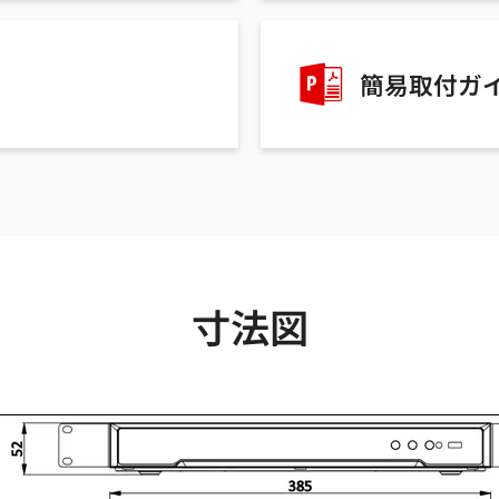
簡易取付ガ
寸法図